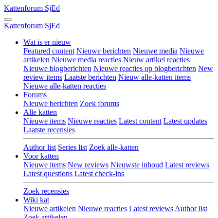
Kattenforum
SjEd
Kattenforum
SjEd
Wat is er nieuw
Featured content
Nieuwe berichten
Nieuwe media
Nieuwe
artikelen
Nieuwe media reacties
Nieuw artikel reacties
Nieuwe blogberichten
Nieuwe reacties op blogberichten
New
review items
Laatste berichten
Nieuw alle-katten items
Nieuwe alle-katten reacties
Forums
Nieuwe berichten
Zoek forums
Alle katten
Nieuwe items
Nieuwe reacties
Latest content
Latest updates
Laatste recensies
Author list
Series list
Zoek alle-katten
Voor katten
Nieuwe items
New reviews
Nieuwste inhoud
Latest reviews
Latest questions
Latest check-ins
Zoek recensies
Wiki kat
Nieuwe artikelen
Nieuwe reacties
Latest reviews
Author list
Zoek artikelen