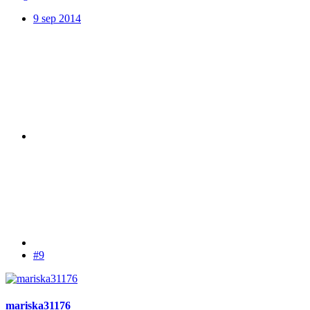
9 sep 2014
#9
mariska31176