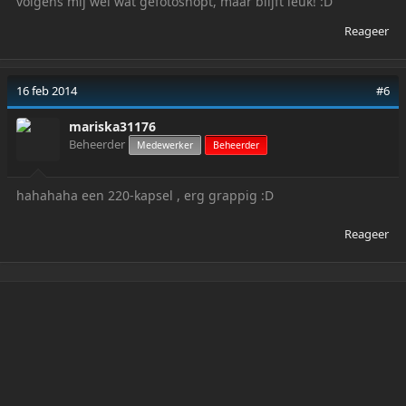
volgens mij wel wat gefotoshopt, maar blijft leuk! :D
Reageer
16 feb 2014
#6
mariska31176
Beheerder
Medewerker
Beheerder
hahahaha een 220-kapsel , erg grappig :D
Reageer