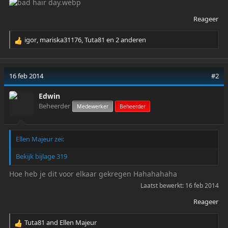
r
Reageer
igor
,
mariska31176
,
Tuta81
en 2 anderen
R
e
a
c
16 feb 2014
#2
t
i
Edwin
o
Beheerder
Medewerker
Beheerder
n
s
:
Ellen Majeur zei:
Bekijk bijlage 319
Hoe heb je dit voor elkaar gekregen Hahahahaha
Laatst bewerkt:
16 feb 2014
Reageer
Tuta81
and
Ellen Majeur
R