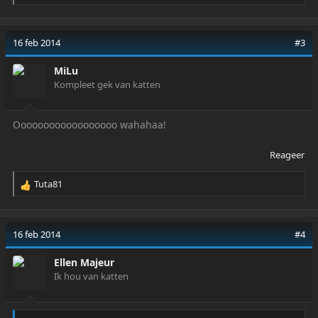
e
a
c
16 feb 2014
#3
t
i
MiLu
o
Kompleet gek van katten
n
s
:
Oooooooooooooooooo wahahaa!
Reageer
Tuta81
R
e
a
c
16 feb 2014
#4
t
i
Ellen Majeur
o
Ik hou van katten
n
s
: