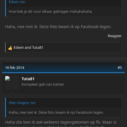
Edwin zei:
Hoe heb je dit voor elkaar gekregen Hahahahaha
Haha, nee niet ik. Deze foto kwam ik op Facebook tegen.
Reageer
Edwin
and
Tuta81
R
e
a
c
16 feb 2014
#5
t
i
Tuta81
o
Kompleet gek van katten
n
s
:
Ellen Majeur zei:
Haha, nee niet ik. Deze foto kwam ik op Facebook tegen.
Haha die ben ik ook weleens tegengekomen op fb. Maar is