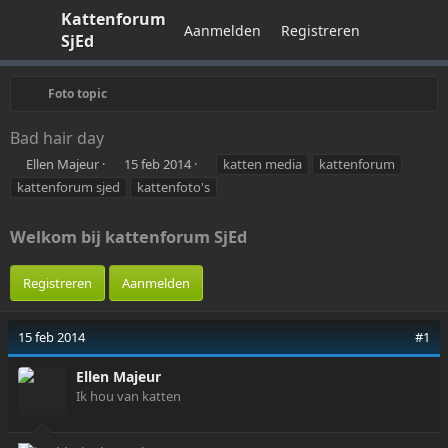
Kattenforum
Aanmelden
Registreren
SjEd
Foto topic
Bad hair day
O
S
T
Ellen Majeur
15 feb 2014
katten media
kattenforum
n
t
a
kattenforum sjed
kattenfoto's
d
a
g
e
r
s
r
t
Welkom bij kattenforum SjEd
w
d
e
a
Registreren
Aanmelden
r
t
p
u
-
m
15 feb 2014
#1
s
t
Ellen Majeur
a
Ik hou van katten
r
t
e