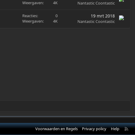
Weergaven
4K
Nantastic Coontastic
Reacties
0
19 mrt 2018
Weergaven
4K
Nantastic Coontastic
R
Voorwaarden en Regels
Privacy policy
Help
S