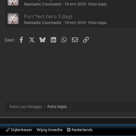
Nantastic Coontastic
19 mrt 2018
Foto topic
Purr'fect hero 3 days
Nantastic Coontastic
19 mrt 2018
Foto topic
Facebook
X
Bluesky
LinkedIn
WhatsApp
E-mail
Link
Deel:
Foto's en Filmpjes
Foto topic
Stijlenkiezer
Wijzig breedte
Nederlands