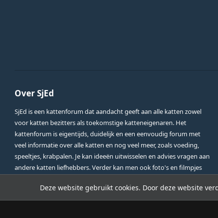
Over SjEd
SjEd is een kattenforum dat aandacht geeft aan alle katten zowel
voor katten bezitters als toekomstige katteneigenaren. Het
kattenforum is eigentijds, duidelijk en een eenvoudig forum met
veel informatie over alle katten en nog veel meer, zoals voeding,
speeltjes, krabpalen. Je kan ideeën uitwisselen en advies vragen aan
andere katten liefhebbers. Verder kan men ook foto's en filmpjes
plaatsen om te delen met de leden..
Deze website gebruikt cookies. Door deze website verd