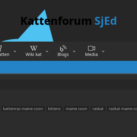
Kattenforum
SjEd
atten
Wiki kat
Blogs
Media
kattenras maine coon
kittens
maine coon
raskat
raskat maine c