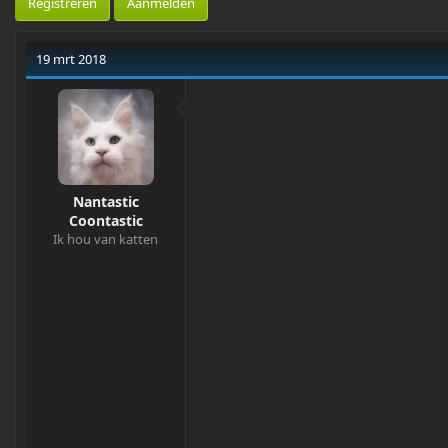
Registreren
Aanmelden
e
a
r
t
p
u
19 mrt 2018
-
m
s
t
a
r
t
e
r
Nantastic
Coontastic
Ik hou van katten