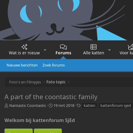
Wat is er nieuw
Forums
Alle katten
Voor k
Nieuwe berichten
Zoek forums
Foto's en Filmpjes
Foto topic
A part of the coontastic family
O
S
T
Nantastic Coontastic
19 mrt 2018
katten
kattenforum sjed
n
t
a
d
a
g
Welkom bij kattenforum SjEd
e
r
s
r
t
w
d