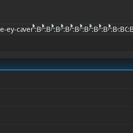
Heading 1
echts Uitlijnen
Inspringen
eading 2
stify text
Inspringing verkleinen
eading 3