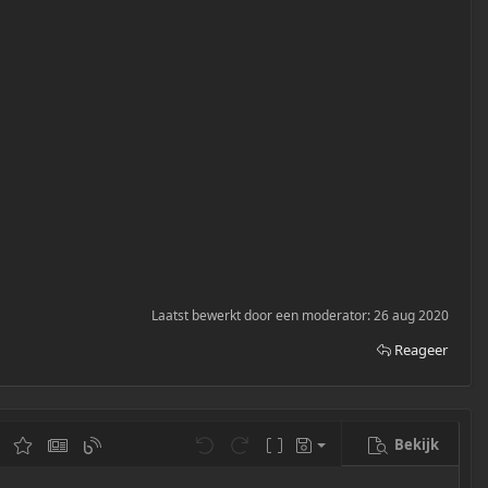
Laatst bewerkt door een moderator:
26 aug 2020
Reageer
Bekijk
Bewaar Concept
insluiten
 invoegen
Voor katten item invoegen
Wiki kat artikel invoegen
Blog inzending invoegen
Ongedaan maken
Opnieuw
BB code aan/uit
Concepten
Verwijder Concept