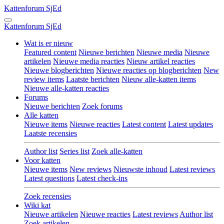
Kattenforum
SjEd
Kattenforum
SjEd
Wat is er nieuw
Featured content
Nieuwe berichten
Nieuwe media
Nieuwe
artikelen
Nieuwe media reacties
Nieuw artikel reacties
Nieuwe blogberichten
Nieuwe reacties op blogberichten
New
review items
Laatste berichten
Nieuw alle-katten items
Nieuwe alle-katten reacties
Forums
Nieuwe berichten
Zoek forums
Alle katten
Nieuwe items
Nieuwe reacties
Latest content
Latest updates
Laatste recensies
Author list
Series list
Zoek alle-katten
Voor katten
Nieuwe items
New reviews
Nieuwste inhoud
Latest reviews
Latest questions
Latest check-ins
Zoek recensies
Wiki kat
Nieuwe artikelen
Nieuwe reacties
Latest reviews
Author list
Zoek artikelen