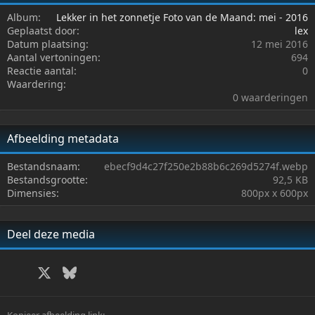
Album
Lekker in het zonnetje Foto van de Maand: mei - 2016
Geplaatst door
lex
Datum plaatsing
12 mei 2016
Aantal vertoningen
694
Reactie aantal
0
0
Waardering
,
0 waarderingen
0
0
k
a
Afbeelding metadata
t
(
Bestandsnaam
ebecf9d4c27f250e2b88b6c269d5274f.webp
t
Bestandsgrootte
92,5 KB
e
n
Dimensies
800px x 600px
)
Deel deze media
Facebook
X
Bluesky
LinkedIn
WhatsApp
E-mail
Link
Kopieer afbeelding link