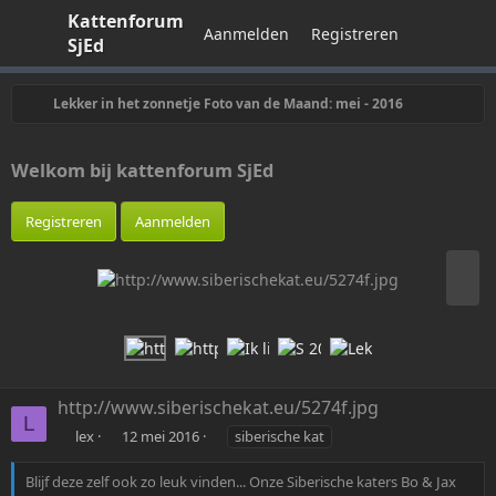
Kattenforum
Aanmelden
Registreren
SjEd
Lekker in het zonnetje Foto van de Maand: mei - 2016
Welkom bij kattenforum SjEd
Registreren
Aanmelden
V
o
l
g
e
n
d
http://www.siberischekat.eu/5274f.jpg
e
L
T
lex
12 mei 2016
siberische kat
a
g
Blijf deze zelf ook zo leuk vinden... Onze Siberische katers Bo & Jax
s