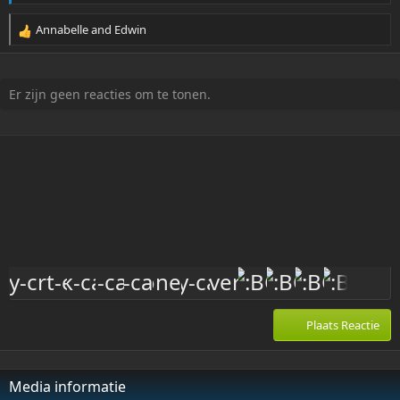
Annabelle
and
Edwin
R
e
a
c
Er zijn geen reacties om te tonen.
t
i
o
n
s
:
Plaats Reactie
Media informatie