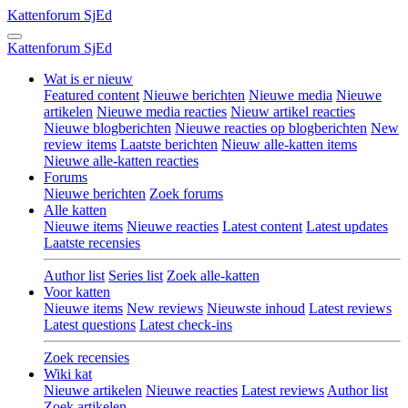
Kattenforum
SjEd
Kattenforum
SjEd
Wat is er nieuw
Featured content
Nieuwe berichten
Nieuwe media
Nieuwe
artikelen
Nieuwe media reacties
Nieuw artikel reacties
Nieuwe blogberichten
Nieuwe reacties op blogberichten
New
review items
Laatste berichten
Nieuw alle-katten items
Nieuwe alle-katten reacties
Forums
Nieuwe berichten
Zoek forums
Alle katten
Nieuwe items
Nieuwe reacties
Latest content
Latest updates
Laatste recensies
Author list
Series list
Zoek alle-katten
Voor katten
Nieuwe items
New reviews
Nieuwste inhoud
Latest reviews
Latest questions
Latest check-ins
Zoek recensies
Wiki kat
Nieuwe artikelen
Nieuwe reacties
Latest reviews
Author list
Zoek artikelen