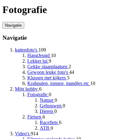
Fotografie
Navigatie
Navigatie
kattenfoto's
109
HangJeugd
10
Lekker lui
9
Gekke slaapplaatsen
2
Gewoon leuke foto's
44
Klussen met kijkers
5
Krabpalen, tonnen, mandjes etc
10
Mijn hobby
6
Fotografie
0
Natuur
0
Gebouwen
0
Dieren
0
Fietsen
6
Racefiets
6
ATB
0
Video's
914