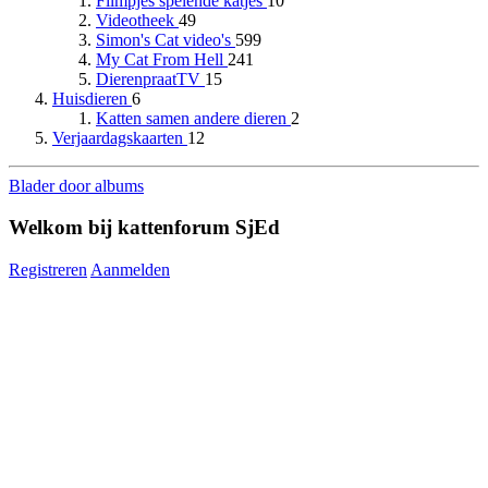
Filmpjes spelende katjes
10
Videotheek
49
Simon's Cat video's
599
My Cat From Hell
241
DierenpraatTV
15
Huisdieren
6
Katten samen andere dieren
2
Verjaardagskaarten
12
Blader door albums
Welkom bij kattenforum SjEd
Registreren
Aanmelden