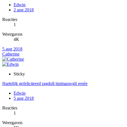
Edwin
2 aug 2018
Reacties
1
Weergaven
4K
5 aug 2018
Catherine
Sticky
Hartelijk gefeliciteerd ragdoll tipimauwgli renée
Edwin
5 aug 2018
Reacties
1
Weergaven