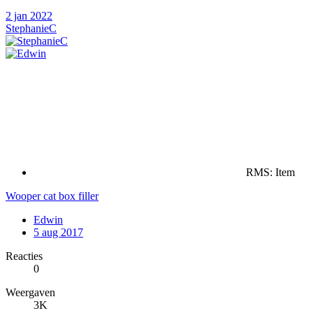
2 jan 2022
StephanieC
RMS: Item
Wooper cat box filler
Edwin
5 aug 2017
Reacties
0
Weergaven
3K