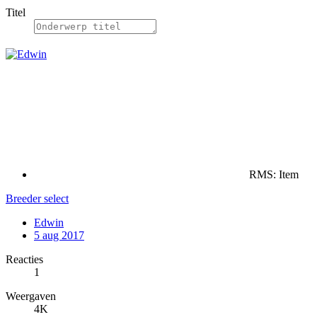
Titel
RMS: Item
Breeder select
Edwin
5 aug 2017
Reacties
1
Weergaven
4K