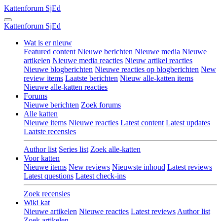
Kattenforum
SjEd
Kattenforum
SjEd
Wat is er nieuw
Featured content
Nieuwe berichten
Nieuwe media
Nieuwe
artikelen
Nieuwe media reacties
Nieuw artikel reacties
Nieuwe blogberichten
Nieuwe reacties op blogberichten
New
review items
Laatste berichten
Nieuw alle-katten items
Nieuwe alle-katten reacties
Forums
Nieuwe berichten
Zoek forums
Alle katten
Nieuwe items
Nieuwe reacties
Latest content
Latest updates
Laatste recensies
Author list
Series list
Zoek alle-katten
Voor katten
Nieuwe items
New reviews
Nieuwste inhoud
Latest reviews
Latest questions
Latest check-ins
Zoek recensies
Wiki kat
Nieuwe artikelen
Nieuwe reacties
Latest reviews
Author list
Zoek artikelen