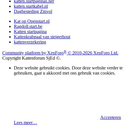
katten.startpaginas.net
katten.startkabel.nl
Dagbesteding Zinvol
Kat op Openstart.nl
Ragdoll.start.be
Katten startpagina
Kattenkrabpaal van steigerhout
kattenverzekering
®
Community platform by XenForo
© 2010-2026 XenForo Ltd.
Copyright Kattenforum SjEd ©.
Deze website gebruikt cookies. Door deze website verder te
gebruiken, gaat u akkoord met ons gebruik van cookies.
Accepteren
Lees meer…