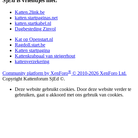
SjEd is vriendjes met:
Katten.2link.be
katten.startpaginas.net
katten.startkabel.nl
Dagbesteding Zinvol
Kat op Openstart.nl
Ragdoll.start.be
Katten startpagina
Kattenkrabpaal van steigerhout
kattenverzekering
®
Community platform by XenForo
© 2010-2026 XenForo Ltd.
Copyright Kattenforum SjEd ©.
Deze website gebruikt cookies. Door deze website verder te
gebruiken, gaat u akkoord met ons gebruik van cookies.