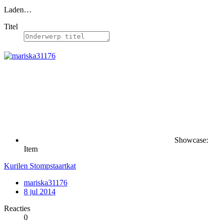
Laden…
Titel
Showcase:
Item
Kurilen Stompstaartkat
mariska31176
8 jul 2014
Reacties
0