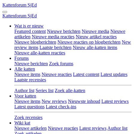
Kattenforum
SjEd
Kattenforum
SjEd
Wat is er nieuw
Featured content
Nieuwe berichten
Nieuwe media
Nieuwe
artikelen
Nieuwe media reacties
Nieuw artikel reacties
Nieuwe blogberichten
Nieuwe reacties op blogberichten
New
review items
Laatste berichten
Nieuw alle-katten items
Nieuwe alle-katten reacties
Forums
Nieuwe berichten
Zoek forums
Alle katten
Nieuwe items
Nieuwe reacties
Latest content
Latest updates
Laatste recensies
Author list
Series list
Zoek alle-katten
Voor katten
Nieuwe items
New reviews
Nieuwste inhoud
Latest reviews
Latest questions
Latest check-ins
Zoek recensies
Wiki kat
Nieuwe artikelen
Nieuwe reacties
Latest reviews
Author list
Zoek artikelen