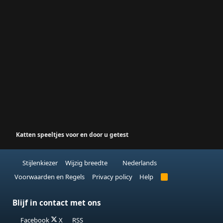
Katten speeltjes voor en door u getest
Stijlenkiezer
Wijzig breedte
Nederlands
Voorwaarden en Regels
Privacy policy
Help
R
S
S
Blijf in contact met ons
Facebook
X
RSS