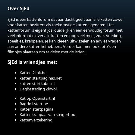
Over SjEd
SjEd is een kattenforum dat aandacht geeft aan alle katten zowel
voor katten bezitters als toekomstige katteneigenaren. Het
kattenforum is eigentijds, duidelijk en een eenvoudig forum met
veel informatie over alle katten en nog veel meer, zoals voeding,
speeltjes, krabpalen. Je kan ideeën uitwisselen en advies vragen
aan andere katten liefhebbers. Verder kan men ook foto's en
filmpjes plaatsen om te delen met de leden..
SjEd is vriendjes met:
Katten.2link.be
katten.startpaginas.net
katten.startkabel.nl
Dagbesteding Zinvol
Kat op Openstart.nl
Ragdoll.start.be
Katten startpagina
Kattenkrabpaal van steigerhout
kattenverzekering