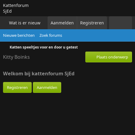
Kattenforum
SjEd
Wat is er nieuw
Aanmelden
Forums
Registreren
Alle katten
Voor k
Nieuwe berichten
Zoek forums
Katten speeltjes voor en door u getest
Kitty Boinks
Plaats onderwerp
Welkom bij kattenforum SjEd
Registreren
Aanmelden