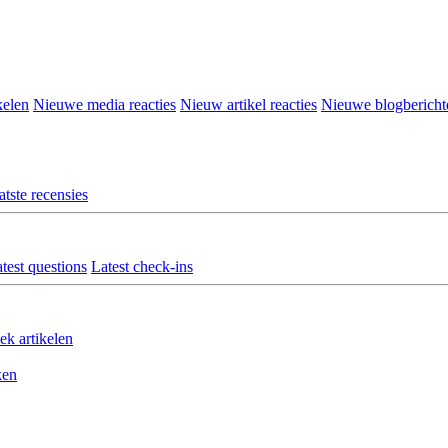
kelen
Nieuwe media reacties
Nieuw artikel reacties
Nieuwe blogbericht
atste recensies
test questions
Latest check-ins
ek artikelen
ken