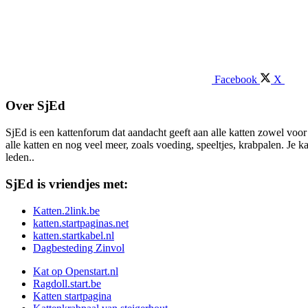
Facebook
X
Over SjEd
SjEd is een kattenforum dat aandacht geeft aan alle katten zowel voor 
alle katten en nog veel meer, zoals voeding, speeltjes, krabpalen. Je 
leden..
SjEd is vriendjes met:
Katten.2link.be
katten.startpaginas.net
katten.startkabel.nl
Dagbesteding Zinvol
Kat op Openstart.nl
Ragdoll.start.be
Katten startpagina