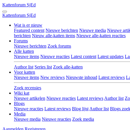
Kattenforum
SjEd
Kattenforum
SjEd
Wat is er nieuw
Featured content
Nieuwe berichten
Nieuwe media
Nieuwe arti
berichten
Nieuw alle-katten items
Nieuwe alle-katten reacties
Forums
Nieuwe berichten
Zoek forums
Alle katten
Nieuwe items
Nieuwe reacties
Latest content
Latest updates
La
Author list
Series list
Zoek alle-katten
Voor katten
Nieuwe items
New reviews
Nieuwste inhoud
Latest reviews
La
Zoek recensies
Wiki kat
Nieuwe artikelen
Nieuwe reacties
Latest reviews
Author list
Zo
Blogs
Nieuwe reacties
Latest reviews
Blog lijst
Author list
Blogs zoe
Media
Nieuwe media
Nieuwe reacties
Zoek media
Aanmelden
Registreren