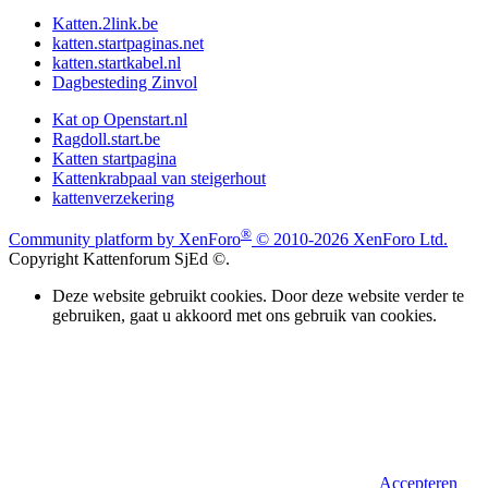
Katten.2link.be
katten.startpaginas.net
katten.startkabel.nl
Dagbesteding Zinvol
Kat op Openstart.nl
Ragdoll.start.be
Katten startpagina
Kattenkrabpaal van steigerhout
kattenverzekering
®
Community platform by XenForo
© 2010-2026 XenForo Ltd.
Copyright Kattenforum SjEd ©.
Deze website gebruikt cookies. Door deze website verder te
gebruiken, gaat u akkoord met ons gebruik van cookies.
Accepteren