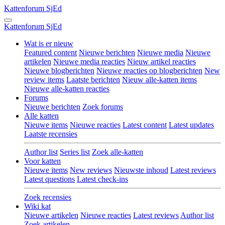
Kattenforum
SjEd
Kattenforum
SjEd
Wat is er nieuw
Featured content
Nieuwe berichten
Nieuwe media
Nieuwe
artikelen
Nieuwe media reacties
Nieuw artikel reacties
Nieuwe blogberichten
Nieuwe reacties op blogberichten
New
review items
Laatste berichten
Nieuw alle-katten items
Nieuwe alle-katten reacties
Forums
Nieuwe berichten
Zoek forums
Alle katten
Nieuwe items
Nieuwe reacties
Latest content
Latest updates
Laatste recensies
Author list
Series list
Zoek alle-katten
Voor katten
Nieuwe items
New reviews
Nieuwste inhoud
Latest reviews
Latest questions
Latest check-ins
Zoek recensies
Wiki kat
Nieuwe artikelen
Nieuwe reacties
Latest reviews
Author list
Zoek artikelen