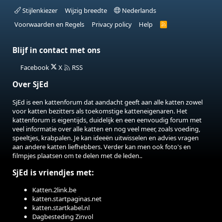
Stijlenkiezer
Wijzig breedte
Nederlands
Voorwaarden en Regels
Privacy policy
Help
R
S
S
Blijf in contact met ons
Facebook
X
RSS
Over SjEd
SjEd is een kattenforum dat aandacht geeft aan alle katten zowel
voor katten bezitters als toekomstige katteneigenaren. Het
kattenforum is eigentijds, duidelijk en een eenvoudig forum met
veel informatie over alle katten en nog veel meer, zoals voeding,
speeltjes, krabpalen. Je kan ideeën uitwisselen en advies vragen
aan andere katten liefhebbers. Verder kan men ook foto's en
filmpjes plaatsen om te delen met de leden..
SjEd is vriendjes met:
Katten.2link.be
katten.startpaginas.net
katten.startkabel.nl
Dagbesteding Zinvol