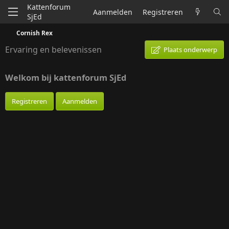
Kattenforum
Aanmelden
Registreren
SjEd
Cornish Rex
Ervaring en belevenissen
Plaats onderwerp
Welkom bij kattenforum SjEd
Registreren
Aanmelden