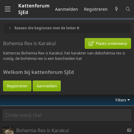
Kattenforum
Aanmelden
Registreren
SjEd
Rassen die beginnen met de letter B
Bohemia Rex is Karakul
Plaats onderwerp
Kattenras Bohemia Rex is Karakul. het karakter van debohémia rex is
rustig. de bohémia rex is een bescheiden kat
Welkom bij kattenforum SjEd
Registreren
Aanmelden
Filters
S
Bohemia Rex is Karakul