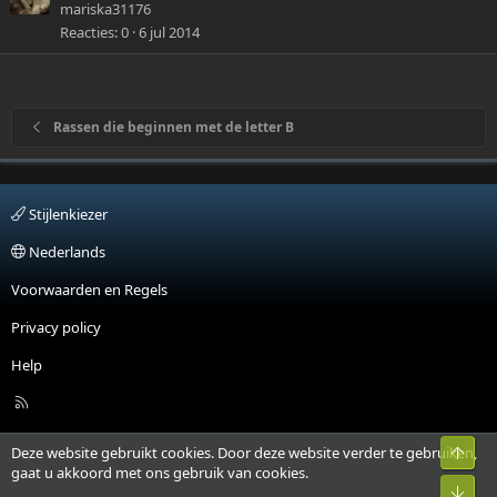
h
mariska31176
o
Reacties
0
6 jul 2014
c
a
s
Rassen die beginnen met de letter B
e
:
I
t
Stijlenkiezer
e
Nederlands
Voorwaarden en Regels
Privacy policy
Help
R
S
S
Bove
Deze website gebruikt cookies. Door deze website verder te gebruiken,
gaat u akkoord met ons gebruik van cookies.
Onde