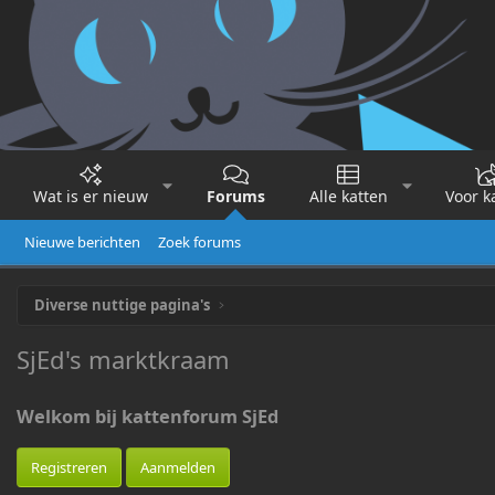
Wat is er nieuw
Forums
Alle katten
Voor k
Nieuwe berichten
Zoek forums
Diverse nuttige pagina's
SjEd's marktkraam
Welkom bij kattenforum SjEd
Registreren
Aanmelden