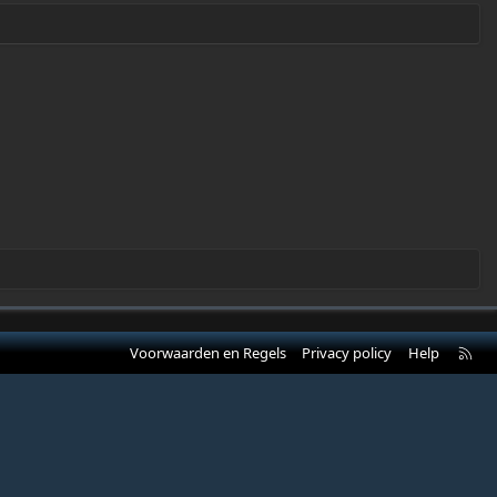
R
Voorwaarden en Regels
Privacy policy
Help
S
S