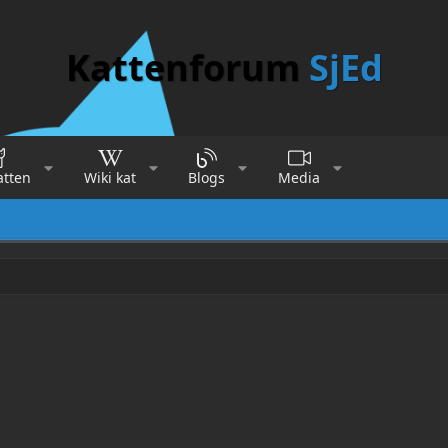
Kattenforum
SjEd
atten
Wiki kat
Blogs
Media