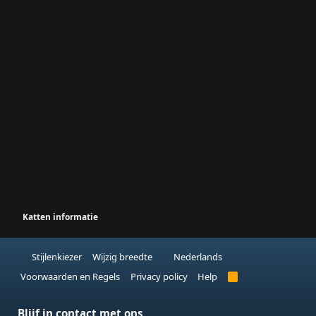
Katten informatie
Stijlenkiezer
Wijzig breedte
Nederlands
Voorwaarden en Regels
Privacy policy
Help
R
S
S
Blijf in contact met ons