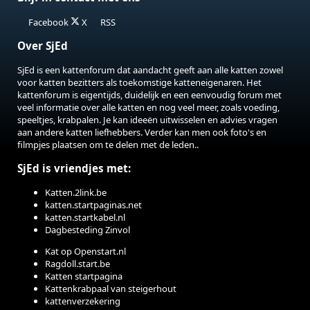
Facebook
X
RSS
Over SjEd
SjEd is een kattenforum dat aandacht geeft aan alle katten zowel
voor katten bezitters als toekomstige katteneigenaren. Het
kattenforum is eigentijds, duidelijk en een eenvoudig forum met
veel informatie over alle katten en nog veel meer, zoals voeding,
speeltjes, krabpalen. Je kan ideeën uitwisselen en advies vragen
aan andere katten liefhebbers. Verder kan men ook foto's en
filmpjes plaatsen om te delen met de leden..
SjEd is vriendjes met:
Katten.2link.be
katten.startpaginas.net
katten.startkabel.nl
Dagbesteding Zinvol
Kat op Openstart.nl
Ragdoll.start.be
Katten startpagina
Kattenkrabpaal van steigerhout
kattenverzekering