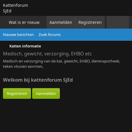
Kattenforum
SjEd
Wat is er nieuw
Aanmelden
Forums
Registreren
Alle katten
Voor k
Nieuwe berichten
Zoek forums
Katten informatie
Medisch, gewicht, verzorging, EHBO etc
Medisch en verzorging van de kat, gewicht, EHBO, dierenapotheek,
teken vlooien wormen,
Welkom bij kattenforum SjEd
Registreren
Aanmelden