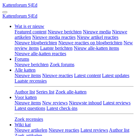
Kattenforum
SjEd
Kattenforum
SjEd
Wat is er nieuw
Featured content
Nieuwe berichten
Nieuwe media
Nieuwe
artikelen
Nieuwe media reacties
Nieuw artikel reacties
Nieuwe blogberichten
Nieuwe reacties op blogberichten
New
review items
Laatste berichten
Nieuw alle-katten items
Nieuwe alle-katten reacties
Forums
Nieuwe berichten
Zoek forums
Alle katten
Nieuwe items
Nieuwe reacties
Latest content
Latest updates
Laatste recensies
Author list
Series list
Zoek alle-katten
Voor katten
Nieuwe items
New reviews
Nieuwste inhoud
Latest reviews
Latest questions
Latest check-ins
Zoek recensies
Wiki kat
Nieuwe artikelen
Nieuwe reacties
Latest reviews
Author list
Zoek artikelen