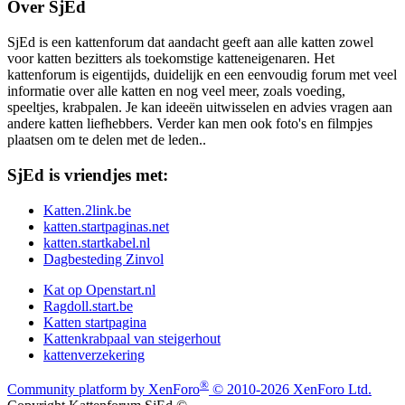
Over SjEd
SjEd is een kattenforum dat aandacht geeft aan alle katten zowel
voor katten bezitters als toekomstige katteneigenaren. Het
kattenforum is eigentijds, duidelijk en een eenvoudig forum met veel
informatie over alle katten en nog veel meer, zoals voeding,
speeltjes, krabpalen. Je kan ideeën uitwisselen en advies vragen aan
andere katten liefhebbers. Verder kan men ook foto's en filmpjes
plaatsen om te delen met de leden..
SjEd is vriendjes met:
Katten.2link.be
katten.startpaginas.net
katten.startkabel.nl
Dagbesteding Zinvol
Kat op Openstart.nl
Ragdoll.start.be
Katten startpagina
Kattenkrabpaal van steigerhout
kattenverzekering
®
Community platform by XenForo
© 2010-2026 XenForo Ltd.