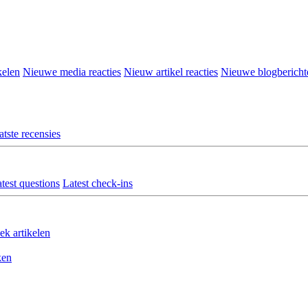
kelen
Nieuwe media reacties
Nieuw artikel reacties
Nieuwe blogbericht
atste recensies
test questions
Latest check-ins
ek artikelen
ken