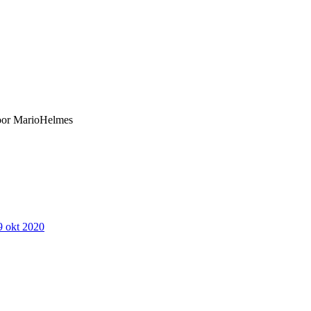
oor
MarioHelmes
9 okt 2020