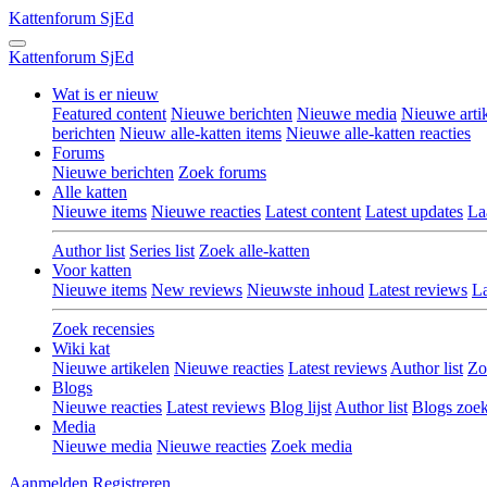
Kattenforum
SjEd
Kattenforum
SjEd
Wat is er nieuw
Featured content
Nieuwe berichten
Nieuwe media
Nieuwe arti
berichten
Nieuw alle-katten items
Nieuwe alle-katten reacties
Forums
Nieuwe berichten
Zoek forums
Alle katten
Nieuwe items
Nieuwe reacties
Latest content
Latest updates
La
Author list
Series list
Zoek alle-katten
Voor katten
Nieuwe items
New reviews
Nieuwste inhoud
Latest reviews
La
Zoek recensies
Wiki kat
Nieuwe artikelen
Nieuwe reacties
Latest reviews
Author list
Zo
Blogs
Nieuwe reacties
Latest reviews
Blog lijst
Author list
Blogs zoe
Media
Nieuwe media
Nieuwe reacties
Zoek media
Aanmelden
Registreren