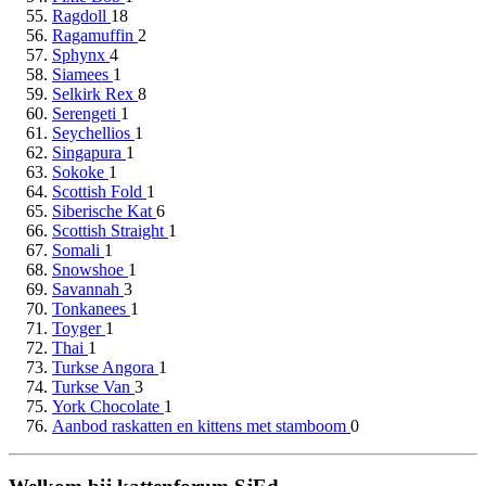
Ragdoll
18
Ragamuffin
2
Sphynx
4
Siamees
1
Selkirk Rex
8
Serengeti
1
Seychellios
1
Singapura
1
Sokoke
1
Scottish Fold
1
Siberische Kat
6
Scottish Straight
1
Somali
1
Snowshoe
1
Savannah
3
Tonkanees
1
Toyger
1
Thai
1
Turkse Angora
1
Turkse Van
3
York Chocolate
1
Aanbod raskatten en kittens met stamboom
0