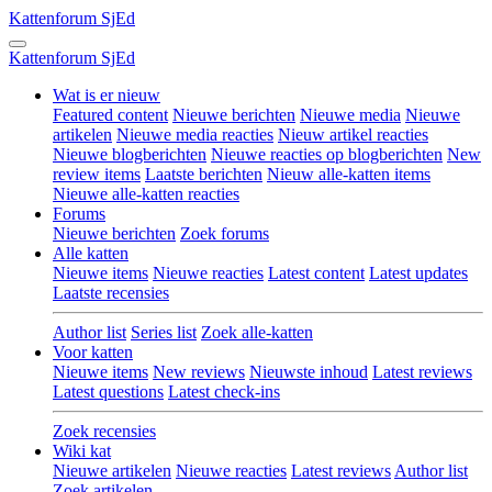
Kattenforum
SjEd
Kattenforum
SjEd
Wat is er nieuw
Featured content
Nieuwe berichten
Nieuwe media
Nieuwe
artikelen
Nieuwe media reacties
Nieuw artikel reacties
Nieuwe blogberichten
Nieuwe reacties op blogberichten
New
review items
Laatste berichten
Nieuw alle-katten items
Nieuwe alle-katten reacties
Forums
Nieuwe berichten
Zoek forums
Alle katten
Nieuwe items
Nieuwe reacties
Latest content
Latest updates
Laatste recensies
Author list
Series list
Zoek alle-katten
Voor katten
Nieuwe items
New reviews
Nieuwste inhoud
Latest reviews
Latest questions
Latest check-ins
Zoek recensies
Wiki kat
Nieuwe artikelen
Nieuwe reacties
Latest reviews
Author list
Zoek artikelen