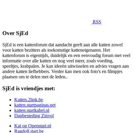
RSS
Over SjEd
SjEd is een kattenforum dat aandacht geeft aan alle katten zowel
voor katten bezitters als toekomstige katteneigenaren. Het
kattenforum is eigentijds, duidelijk en een eenvoudig forum met veel
informatie over alle katten en nog veel meer, zoals voeding,
speeltjes, krabpalen. Je kan ideeën uitwisselen en advies vragen aan
andere katten liefhebbers. Verder kan men ook foto's en filmpjes
plaatsen om te delen met de leden..
SjEd is vriendjes met:
Katten.2link.be
katten.startpaginas.net
katten.startkabel.nl
Dagbesteding Zinvol
Kat op Openstart.nl
Ragdoll.start.be