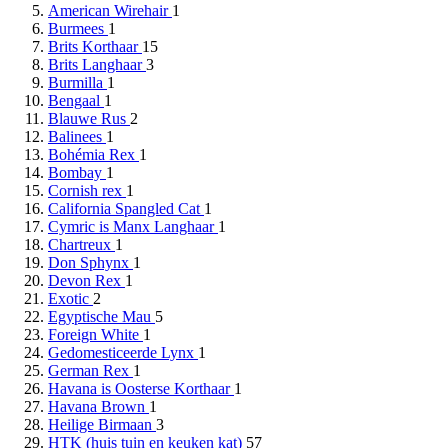
American Wirehair
1
Burmees
1
Brits Korthaar
15
Brits Langhaar
3
Burmilla
1
Bengaal
1
Blauwe Rus
2
Balinees
1
Bohémia Rex
1
Bombay
1
Cornish rex
1
California Spangled Cat
1
Cymric is Manx Langhaar
1
Chartreux
1
Don Sphynx
1
Devon Rex
1
Exotic
2
Egyptische Mau
5
Foreign White
1
Gedomesticeerde Lynx
1
German Rex
1
Havana is Oosterse Korthaar
1
Havana Brown
1
Heilige Birmaan
3
HTK (huis tuin en keuken kat)
57