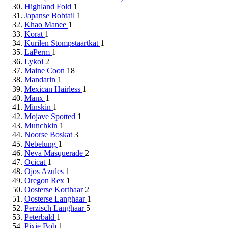
Highland Fold
1
Japanse Bobtail
1
Khao Manee
1
Korat
1
Kurilen Stompstaartkat
1
LaPerm
1
Lykoi
2
Maine Coon
18
Mandarin
1
Mexican Hairless
1
Manx
1
Minskin
1
Mojave Spotted
1
Munchkin
1
Noorse Boskat
3
Nebelung
1
Neva Masquerade
2
Ocicat
1
Ojos Azules
1
Oregon Rex
1
Oosterse Korthaar
2
Oosterse Langhaar
1
Perzisch Langhaar
5
Peterbald
1
Pixie Bob
1