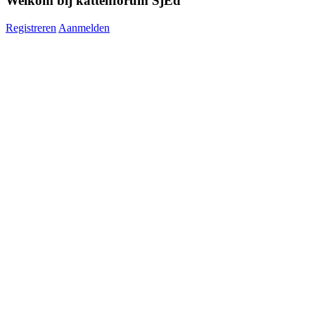
Welkom bij kattenforum SjEd
Registreren
Aanmelden