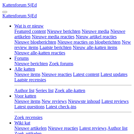
Kattenforum
SjEd
Kattenforum
SjEd
Wat is er nieuw
Featured content
Nieuwe berichten
Nieuwe media
Nieuwe
artikelen
Nieuwe media reacties
Nieuw artikel reacties
Nieuwe blogberichten
Nieuwe reacties op blogberichten
New
review items
Laatste berichten
Nieuw alle-katten items
Nieuwe alle-katten reacties
Forums
Nieuwe berichten
Zoek forums
Alle katten
Nieuwe items
Nieuwe reacties
Latest content
Latest updates
Laatste recensies
Author list
Series list
Zoek alle-katten
Voor katten
Nieuwe items
New reviews
Nieuwste inhoud
Latest reviews
Latest questions
Latest check-ins
Zoek recensies
Wiki kat
Nieuwe artikelen
Nieuwe reacties
Latest reviews
Author list
Zoek artikelen