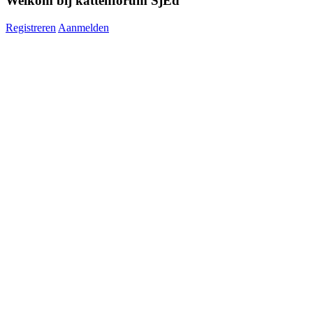
Welkom bij kattenforum SjEd
Registreren
Aanmelden