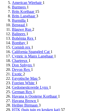
American Wirehair
1
Burmees
1
Brits Korthaar
15
Brits Langhaar
3
Burmilla
1
Bengaal
1
Blauwe Rus
2
Balinees
1
Bohémia Rex
1
Bombay
1
Cornish rex
1
California Spangled Cat
1
Cymric is Manx Langhaar
1
Chartreux
1
Don Sphynx
1
Devon Rex
1
Exotic
2
Egyptische Mau
5
Foreign White
1
Gedomesticeerde Lynx
1
German Rex
1
Havana is Oosterse Korthaar
1
Havana Brown
1
Heilige Birmaan
3
HTK (huis tuin en keuken kat)
57