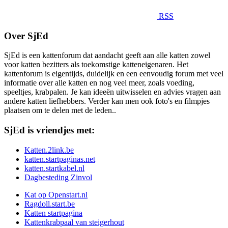
RSS
Over SjEd
SjEd is een kattenforum dat aandacht geeft aan alle katten zowel
voor katten bezitters als toekomstige katteneigenaren. Het
kattenforum is eigentijds, duidelijk en een eenvoudig forum met veel
informatie over alle katten en nog veel meer, zoals voeding,
speeltjes, krabpalen. Je kan ideeën uitwisselen en advies vragen aan
andere katten liefhebbers. Verder kan men ook foto's en filmpjes
plaatsen om te delen met de leden..
SjEd is vriendjes met:
Katten.2link.be
katten.startpaginas.net
katten.startkabel.nl
Dagbesteding Zinvol
Kat op Openstart.nl
Ragdoll.start.be
Katten startpagina
Kattenkrabpaal van steigerhout