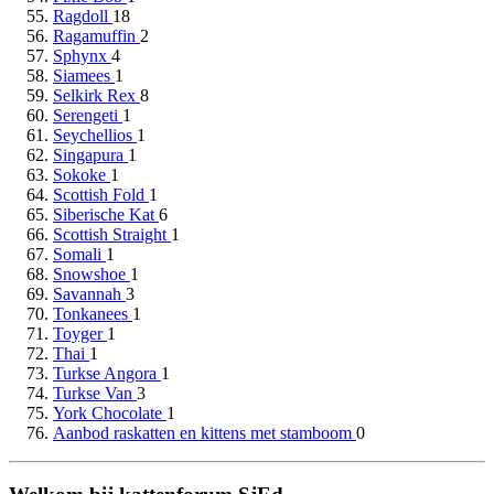
Ragdoll
18
Ragamuffin
2
Sphynx
4
Siamees
1
Selkirk Rex
8
Serengeti
1
Seychellios
1
Singapura
1
Sokoke
1
Scottish Fold
1
Siberische Kat
6
Scottish Straight
1
Somali
1
Snowshoe
1
Savannah
3
Tonkanees
1
Toyger
1
Thai
1
Turkse Angora
1
Turkse Van
3
York Chocolate
1
Aanbod raskatten en kittens met stamboom
0