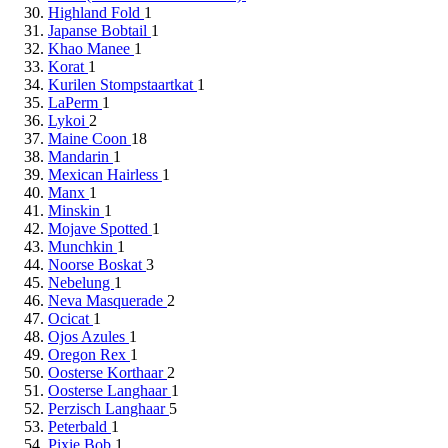
Highland Fold
1
Japanse Bobtail
1
Khao Manee
1
Korat
1
Kurilen Stompstaartkat
1
LaPerm
1
Lykoi
2
Maine Coon
18
Mandarin
1
Mexican Hairless
1
Manx
1
Minskin
1
Mojave Spotted
1
Munchkin
1
Noorse Boskat
3
Nebelung
1
Neva Masquerade
2
Ocicat
1
Ojos Azules
1
Oregon Rex
1
Oosterse Korthaar
2
Oosterse Langhaar
1
Perzisch Langhaar
5
Peterbald
1
Pixie Bob
1